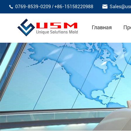

0769-8539-0209
+86-15158220988
Sales@us
/

Главная
Пр