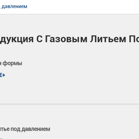
д давлением
дукция С Газовым Литьем П
н формы
Е+
тье под давлением