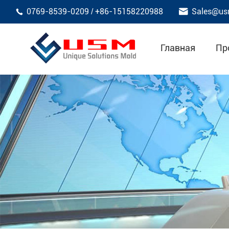

0769-8539-0209
+86-15158220988
Sales@us
/

Главная
Пр