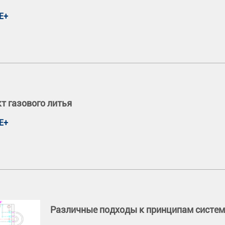
Е+
т газового литья
Е+
Различные подходы к принципам систе