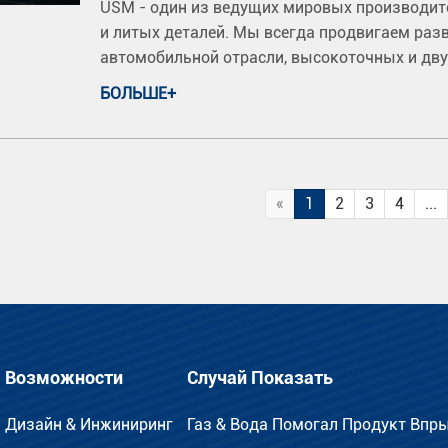
USM - один из ведущих мировых производит
и литых деталей. Мы всегда продвигаем раз
автомобильной отрасли, высокоточных и дв
БОЛЬШЕ+
«
1
2
3
4
...
Возможности
Случай Показать
Дизайн & Инжиниринг
Газ & Вода Помогал Продукт Впр