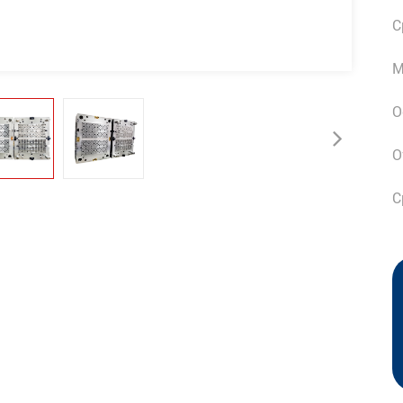
С
М
О
О
С