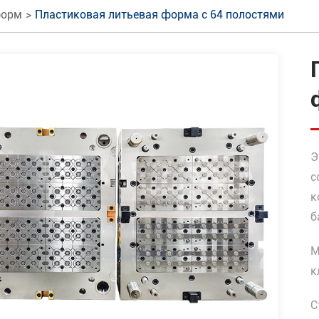
форм
Пластиковая литьевая форма с 64 полостями
Э
с
к
б
М
к
С