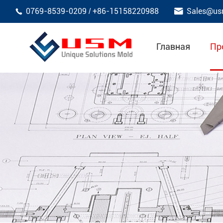

0769-8539-0209
+86-15158220988
Sales@us
/

Главная
Пр