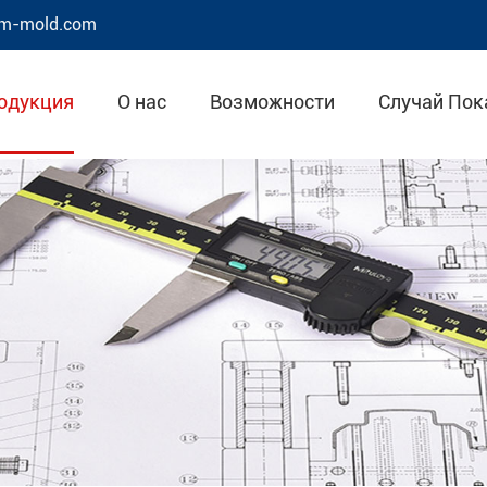
m-mold.com
одукция
О нас
Возможности
Случай Пок