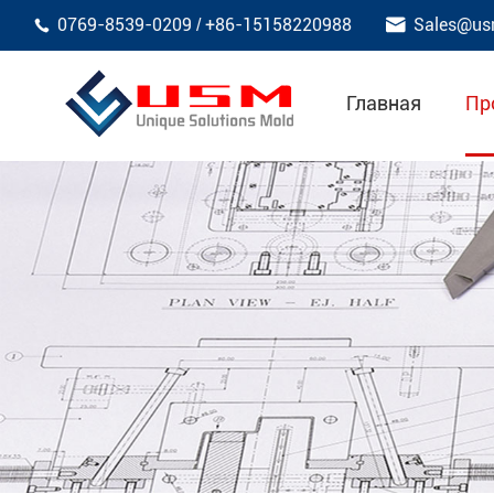

0769-8539-0209
+86-15158220988
Sales@us
/

Главная
Пр