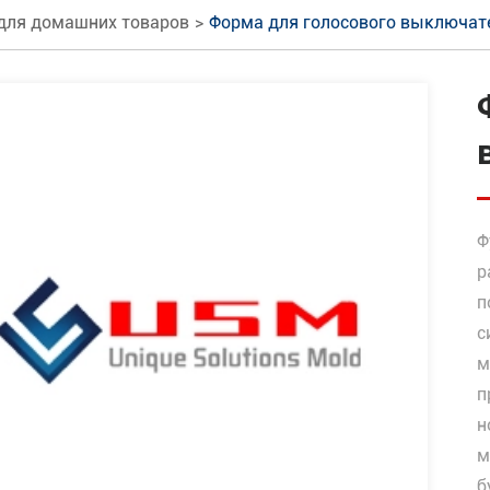
для домашних товаров
Форма для голосового выключат
Ф
р
п
с
м
п
н
м
б