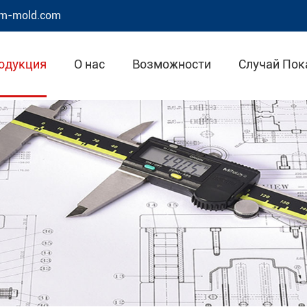
m-mold.com
одукция
О нас
Возможности
Случай Пок