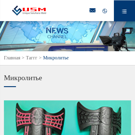



Главная
Таггг
Микролитье
Микролитье