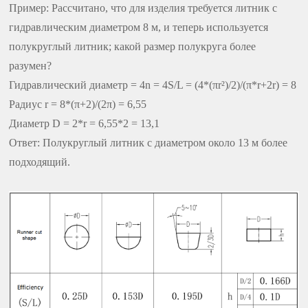
Пример: Рассчитано, что для изделия требуется литник с
гидравлическим диаметром 8 м, и теперь используется
полукруглый литник; какой размер полукруга более
разумен?
Гидравлический диаметр = 4n = 4S/L = (4*(πr²)/2)/(π*r+2r) = 8
Радиус r = 8*(π+2)/(2π) = 6,55
Диаметр D = 2*r = 6,55*2 = 13,1
Ответ: Полукруглый литник с диаметром около 13 м более
подходящий.